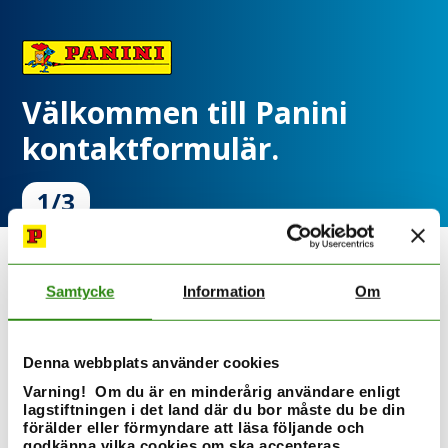
Välkommen till Panini
kontaktformulär.
1/3
Jag ...
Samtycke
Information
Om
är en Panini-kund
Denna webbplats använder cookies
är eller vill bli en Panini-handelspartner
Varning! Om du är en minderårig användare enligt
lagstiftningen i det land där du bor måste du be din
skulle vilja arbeta för Panini
förälder eller förmyndare att läsa följande och
godkänna vilka cookies om ska accepteras.